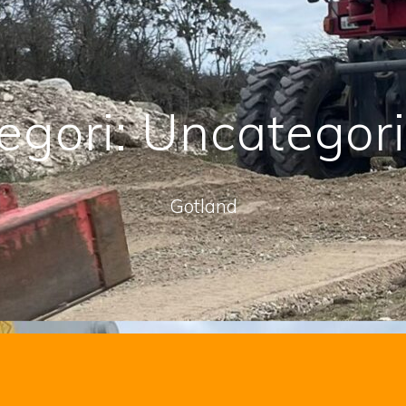
egori:
Uncategor
Gotland